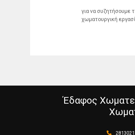
για να συζητήσουμε τ
χωματουργική εργασί
Έδαφος Χωματεχ
Χωματ
2813021