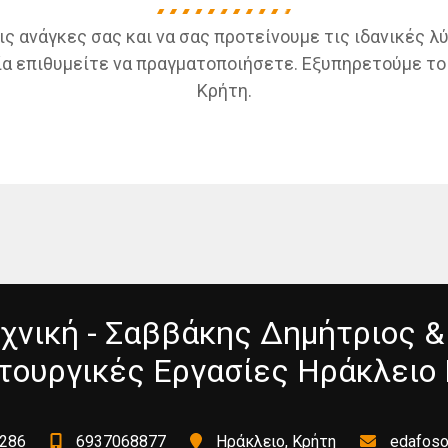
ις ανάγκες σας και να σας προτείνουμε τις ιδανικές λ
α επιθυμείτε να πραγματοποιήσετε. Εξυπηρετούμε το 
Κρήτη.
νική - Σαββάκης Δημήτριος & 
ουργικές Εργασίες Ηράκλειο
286
6937068877
Ηράκλειο, Κρήτη
edafos